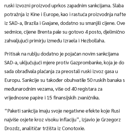
ruski izvozni proizvod uprkos zapadnim sankcijama. Slaba
potražnja iz Kine i Europe, kao i rastuća proizvodnja nafte
iz SAD-a, Brazila i Gvajane, dodatno su smanjili cijene. Ove
sedmice, cijene Brenta pale su gotovo 4 posto, djelimično
zahvaljujući primirju između Izraela i Hezbollaha.
Pritisak na rublju dodatno je pojačan novim sankcijama
SAD-a, uključujući mjere protiv Gazprombanke, koja je do
sada obrađivala plaćanja za preostali ruski izvoz gasa u
Europu. Sankcije su također obuhvatile 50 ruskih banaka s
međunarodnim vezama, više od 40 registara za
vrijednosne papire i 15 finansijskih zvaničnika.
“Paketi sankcija imaju svoje negativne efekte koje Rusi
najviše osjete kroz visoku inflaciju”, izjavio je Grzegorz
Drozdz, analitičar tržišta iz Conotoxie.