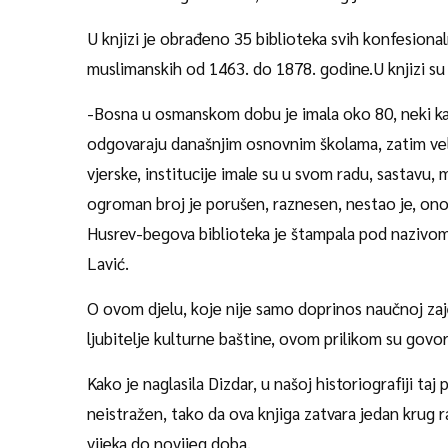
U knjizi je obrađeno 35 biblioteka svih konfesiona
muslimanskih od 1463. do 1878. godine.U knjizi su 
-Bosna u osmanskom dobu je imala oko 80, neki kaž
odgovaraju današnjim osnovnim školama, zatim veli
vjerske, institucije imale su u svom radu, sastavu, m
ogroman broj je porušen, raznesen, nestao je, ono 
Husrev-begova biblioteka je štampala pod nazivo
Lavić.
O ovom djelu, koje nije samo doprinos naučnoj zajedn
ljubitelje kulturne baštine, ovom prilikom su govori
Kako je naglasila Dizdar, u našoj historiografiji taj 
neistražen, tako da ova knjiga zatvara jedan krug 
vijeka do novijeg doba.