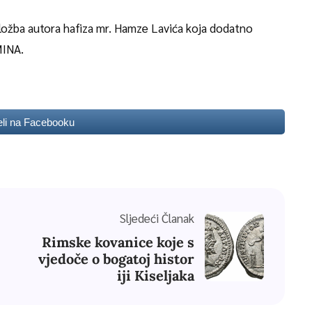
izložba autora hafiza mr. Hamze Lavića koja dodatno
MINA.
eli na Facebooku
Sljedeći Članak
Rimske kovanice koje s
vjedoče o bogatoj histor
iji Kiseljaka