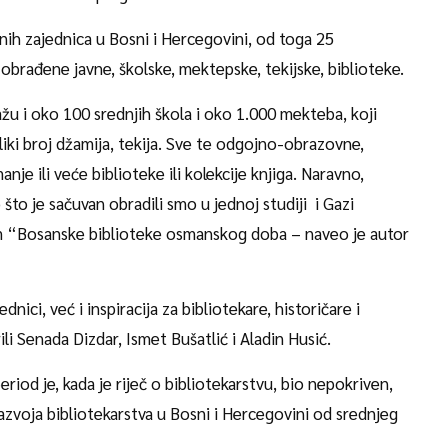
lnih zajednica u Bosni i Hercegovini, od toga 25
obrađene javne, školske, mektepske, tekijske, biblioteke.
u i oko 100 srednjih škola i oko 1.000 mekteba, koji
ki broj džamija, tekija. Sve te odgojno-obrazovne,
anje ili veće biblioteke ili kolekcije knjiga. Naravno,
što je sačuvan obradili smo u jednoj studiji i Gazi
m “Bosanske biblioteke osmanskog doba – naveo je autor
ici, već i inspiracija za bibliotekare, historičare i
li Senada Dizdar, Ismet Bušatlić i Aladin Husić.
period je, kada je riječ o bibliotekarstvu, bio nepokriven,
razvoja bibliotekarstva u Bosni i Hercegovini od srednjeg