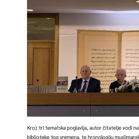
Kroz tri tematska poglavlja, autor čitatelje vodi 
biblioteke tog vremena, te hronologiju muslimansk