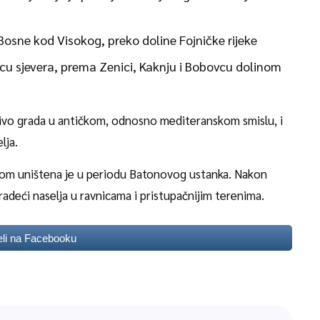
Bosne kod Visokog, preko doline Fojničke rijeke
cu sjevera, prema Zenici, Kaknju i Bobovcu dolinom
 nivo grada u antičkom, odnosno mediteranskom smislu, i
lja.
elom uništena je u periodu Batonovog ustanka. Nakon
radeći naselja u ravnicama i pristupačnijim terenima.
eli na Facebooku