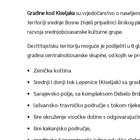
Gradine kod Kiseljaka
su svjedočanstvo o naseljen
teritoriji srednje Bosne živjeli pripadnici ilirskog 
razvoja srednjobosasanske kulturne grupe.
Dezititajstsku teritoriju moguće je podijeliti u 8
gradina centralnobosanske skupine, od kojih se pr
Zenička kotlina
Srednji i donji tok Lepenice (Kiseljak) sa g
Sarajevsko polje, sa kompleksom Debelo Br
lašvansko-travničko područje s tokom rijeke
šire okruženje visočke doline s odgovarajuć
šire kakanjsko područje,
gradinska koncentracija južno od ušća rijeke