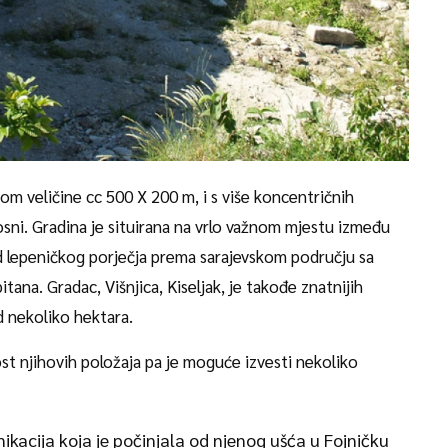
rom veličine cc 500 X 200 m, i s više koncentričnih
ni. Gradina je situirana na vrlo važnom mjestu između
d lepeničkog porječja prema sarajevskom području sa
tana. Gradac, Višnjica, Kiseljak, je takođe znatnijih
d nekoliko hektara.
 njihovih položaja pa je moguće izvesti nekoliko
ikacija koja je počinjala od njenog ušća u Fojničku