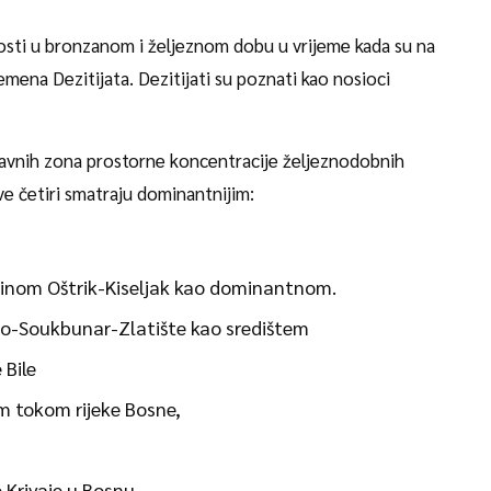
osti u bronzanom i željeznom dobu u vrijeme kada su na
plemena Dezitijata. Dezitijati su poznati kao nosioci
 glavnih zona prostorne koncentracije željeznodobnih
ve četiri smatraju dominantnijim:
radinom Oštrik-Kiseljak kao dominantnom.
do-Soukbunar-Zlatište kao središtem
 Bile
im tokom rijeke Bosne,
 Krivaje u Bosnu.