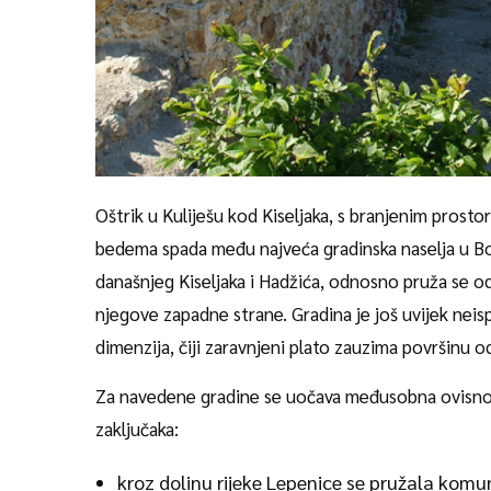
Oštrik u Kuliješu kod Kiseljaka, s branjenim prosto
bedema spada među najveća gradinska naselja u Bos
današnjeg Kiseljaka i Hadžića, odnosno pruža se o
njegove zapadne strane. Gradina je još uvijek neispi
dimenzija, čiji zaravnjeni plato zauzima površinu o
Za navedene gradine se uočava međusobna ovisnost
zaključaka:
kroz dolinu rijeke Lepenice se pružala komun