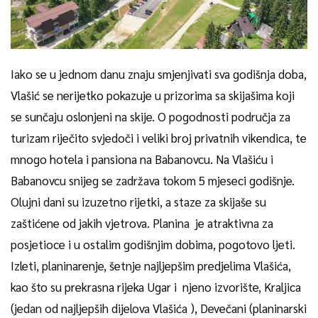
Iako se u jednom danu znaju smjenjivati sva godišnja doba,
Vlašić se nerijetko pokazuje u prizorima sa skijašima koji
se sunčaju oslonjeni na skije. O pogodnosti područja za
turizam riječito svjedoči i veliki broj privatnih vikendica, te
mnogo hotela i pansiona na Babanovcu. Na Vlašiću i
Babanovcu snijeg se zadržava tokom 5 mjeseci godišnje.
Olujni dani su izuzetno rijetki, a staze za skijaše su
zaštićene od jakih vjetrova. Planina je atraktivna za
posjetioce i u ostalim godišnjim dobima, pogotovo ljeti.
Izleti, planinarenje, šetnje najljepšim predjelima Vlašića,
kao što su prekrasna rijeka Ugar i njeno izvorište, Kraljica
(jedan od najljepših dijelova Vlašića ), Devečani (planinarski