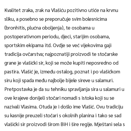
Kvalitet zraka, zrak na Vlašiću pozitivno utiće na krvnu
sliku, a posebno se preporučuje svim bolesnicima
(bronhitis, plućna oboljenja), te osobama u
postoperativnom periodu, djeci, starijim osobama,
sportskim ekipama itd. Ovdje se već vijekovima gaji
tradicija ovčarstva; najpoznatiji proizvodi te stočarske
grane je vlašićki sir, koji se može kupiti neposredno od
pastira. Vlašić je, između ostalog, poznat i po vlašićkom
siru koji spada među najbolje bijele sireve u salamuri.
Pretpostavka je da su tehniku spravljanja sira u salamuri u
ove krajeve donijeli stočari nomadi s istoka koji su se
nazivali Vlasima. Otuda je i došlo ime Vlašić. Ovu tradiciju
su kasnije preuzeli stočari s okolnih planina i tako se sad
vlašićki sir proizvodi širom BiH i šire regije. Mještani sela s