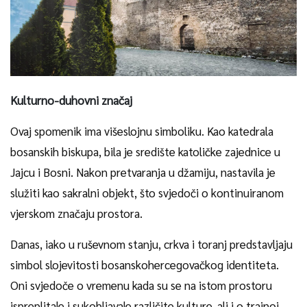
Kulturno-duhovni značaj
Ovaj spomenik ima višeslojnu simboliku. Kao katedrala
bosanskih biskupa, bila je središte katoličke zajednice u
Jajcu i Bosni. Nakon pretvaranja u džamiju, nastavila je
služiti kao sakralni objekt, što svjedoči o kontinuiranom
vjerskom značaju prostora.
Danas, iako u ruševnom stanju, crkva i toranj predstavljaju
simbol slojevitosti bosanskohercegovačkog identiteta.
Oni svjedoče o vremenu kada su se na istom prostoru
ispreplitale i sukobljavale različite kulture, ali i o trajnoj