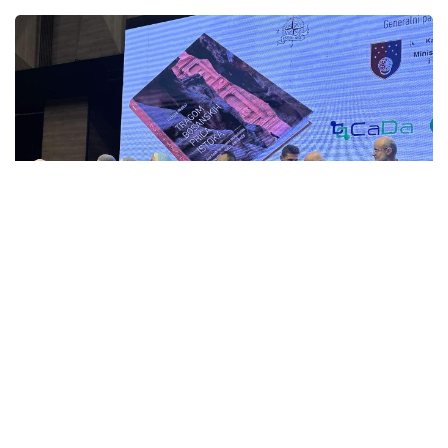
U Sarajevu promovisana knjiga
“Tragom bosanskih priča Istoka”
redakcija
okt 28, 2024