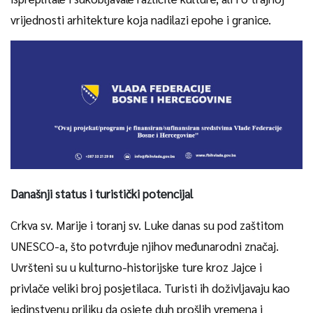
vrijednosti arhitekture koja nadilazi epohe i granice.
Današnji status i turistički potencijal
Crkva sv. Marije i toranj sv. Luke danas su pod zaštitom
UNESCO-a, što potvrđuje njihov međunarodni značaj.
Uvršteni su u kulturno-historijske ture kroz Jajce i
privlače veliki broj posjetilaca. Turisti ih doživljavaju kao
jedinstvenu priliku da osjete duh prošlih vremena i