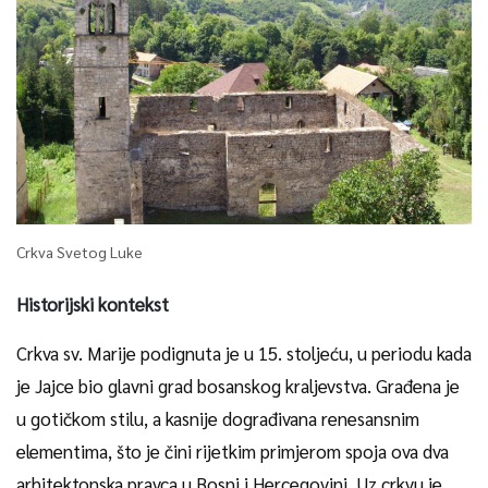
Crkva Svetog Luke
Historijski kontekst
Crkva sv. Marije podignuta je u 15. stoljeću, u periodu kada
je Jajce bio glavni grad bosanskog kraljevstva. Građena je
u gotičkom stilu, a kasnije dograđivana renesansnim
elementima, što je čini rijetkim primjerom spoja ova dva
arhitektonska pravca u Bosni i Hercegovini. Uz crkvu je