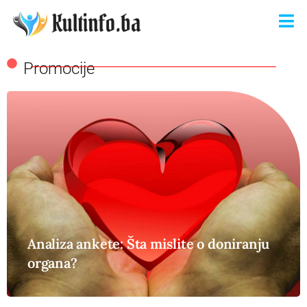
Promocije
Analiza ankete: Šta mislite o doniranju
organa?