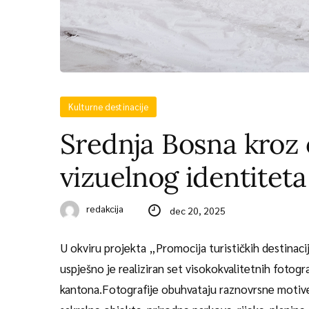
Kulturne destinacije
Srednja Bosna kroz 
vizuelnog identiteta
redakcija
dec 20, 2025
U okviru projekta „Promocija turističkih destinac
uspješno je realiziran set visokokvalitetnih fotogra
kantona.Fotografije obuhvataju raznovrsne motive