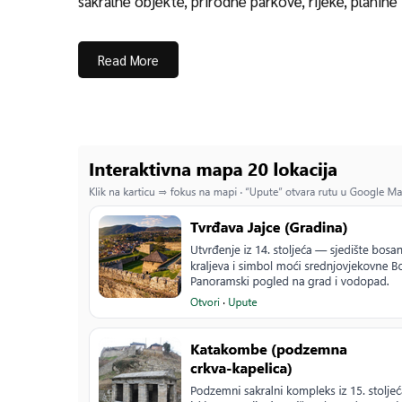
sakralne objekte, prirodne parkove, rijeke, planine
Read More